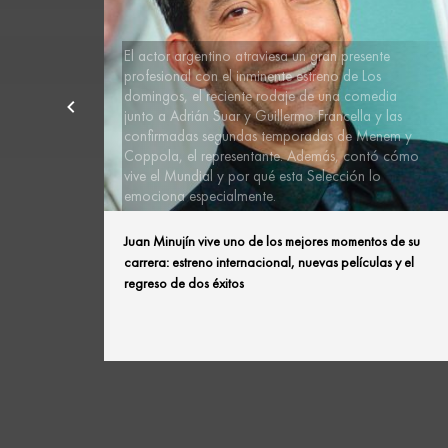
El actor argentino atraviesa un gran presente
profesional con el inminente estreno de Los
domingos, el reciente rodaje de una comedia
junto a Adrián Suar y Guillermo Francella y las
confirmadas segundas temporadas de Menem y
Coppola, el representante. Además, contó cómo
vive el Mundial y por qué esta Selección lo
emociona especialmente.
Juan Minujín vive uno de los mejores momentos de su
carrera: estreno internacional, nuevas películas y el
regreso de dos éxitos