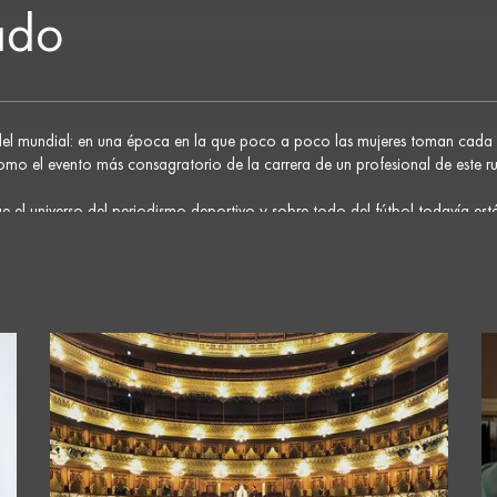
ado
del mundial: en una época en la que poco a poco las mujeres toman cada 
omo el evento más consagratorio de la carrera de un profesional de este ru
e el universo del periodismo deportivo y sobre todo del fútbol todavía es
oró que “intenté muchas cosas en mi carrera pero mi esencia está en mi tr
s siempre me trataron muy bien”.
eso es mejor para mi laburo. Así estoy más concentrada, se trabaja mucho,
rrate Catalina, la joven periodista hace un profundo recorrido por su carre