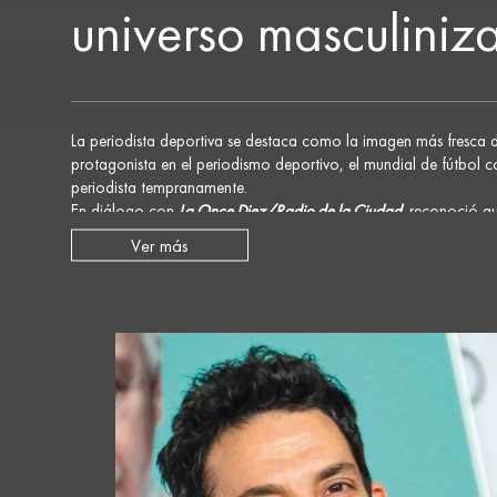
universo masculiniz
La periodista deportiva se destaca como la imagen más fresca 
protagonista en el periodismo deportivo, el mundial de fútbol c
periodista tempranamente.
En diálogo con
La Once Diez/Radio de la Ciudad,
reconoció qu
masculinizado y que aún “falta mucho por recorrer”, aunque val
Ver más
puedo ejercerlo”.
Al tiempo que aclaró que “todos los jugadores y mis compañero
Sobre su vida personal, confesó que “estoy sola, sin pareja y 
En esta entrevista con Catalina Dlugi durante el ciclo radial Aga
que le quedan por concretar.
Hacé click para revivir esta entrevista completa