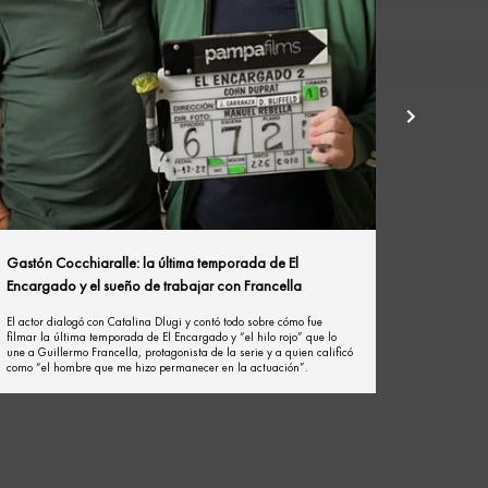
Gastón Cocchiaralle: la última temporada de El
Encargado y el sueño de trabajar con Francella
El actor dialogó con Catalina Dlugi y contó todo sobre cómo fue
filmar la última temporada de El Encargado y “el hilo rojo” que lo
une a Guillermo Francella, protagonista de la serie y a quien calificó
como “el hombre que me hizo permanecer en la actuación”.