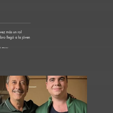
vez más un rol
bro llegó a la jóven
tá muy
abajo deportivo y
 cuidamos la voz…”.
ra y los proyectos