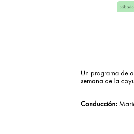
Sábado 
Sábado 
Sábado 
Sábado 
Sábado 
Un programa de act
semana de la coyu
Sábado 
Sábado 
Conducción:
 Mari
Sábado 
Sábado 