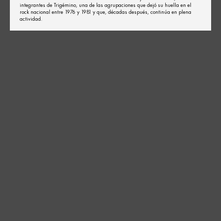
integrantes de Trigémino, una de las agrupaciones que dejó su huella en el
rock nacional entre 1976 y 1981 y que, décadas después, continúa en plena
actividad.