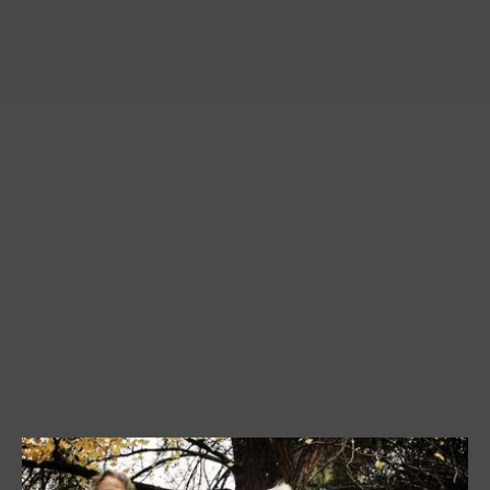
contra, e indicó que
“esta época propone un cinismo al que no
estoy dispuesta, le tengo miedo al individualismo y a hacer oídos
sordos, no es un miedo que me paralice, pero voy contra eso”. “Yo
intento no ponerme en el ojo de la tormenta tampoco, porque la
verdad que le están pasando tantas cosas terribles a la gente, que
yo que soy una privilegiada no me voy a poner en el lugar de
víctima; obviamente no es lindo que un presidente se meta con vos,
pero para mí, es eso y nada más, me defiendo con todo lo que
tengo, que es el arte, y los demás que no tienen eso, que la lloren”,
concluyó.