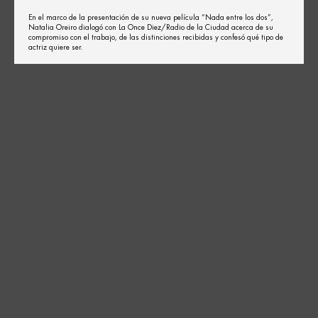
En el marco de la presentación de su nueva película “Nada entre los dos”,
Natalia Oreiro dialogó con La Once Diez/Radio de la Ciudad acerca de su
compromiso con el trabajo, de las distinciones recibidas y confesó qué tipo de
actriz quiere ser.