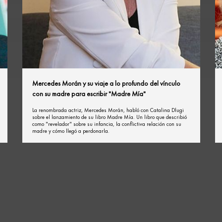
Mercedes Morán y su viaje a lo profundo del vínculo
con su madre para escribir "Madre Mía"
La renombrada actriz, Mercedes Morán, habló con Catalina Dlugi
sobre el lanzamiento de su libro Madre Mía. Un libro que describió
como "revelador" sobre su infancia, la conflictiva relación con su
madre y cómo llegó a perdonarla.