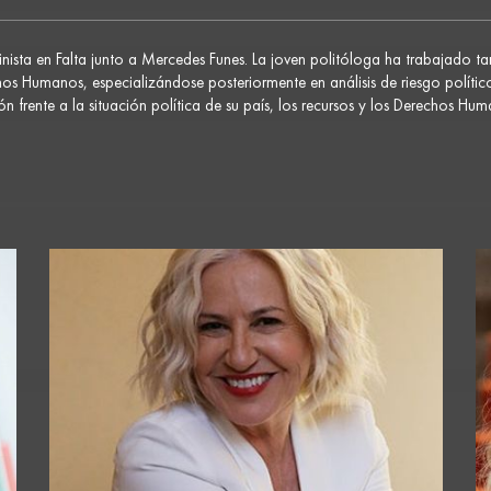
nista en Falta junto a Mercedes Funes. La joven politóloga ha trabajado tan
os Humanos, especializándose posteriormente en análisis de riesgo polític
ón frente a la situación política de su país, los recursos y los Derechos Hu
ca internacional, y la situación de Venezuela. En la plataforma de
La Once 
r click acá ->
Ana Milagros Parra en Feminista en Falta