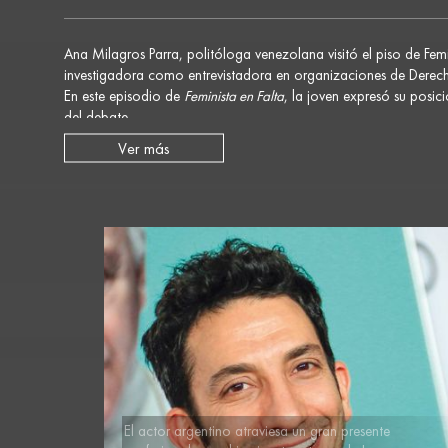
Ana Milagros Parra, politóloga venezolana visitó el piso de Femi
investigadora como entrevistadora en organizaciones de Derech
En este episodio de
Feminista en Falta
, la joven expresó su posici
del debate.
La joven politóloga habló además de políticas de género, políti
Ver más
Ciudad
podés revivir este episodio de Feminista en Falta al hace
El actor argentino atraviesa un gran presente