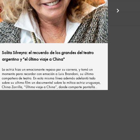
Solita Silveyra: el recuerdo de los grandes del teatro
argentino y "el último viaje a China"
La actriz hizo un emocionante repaso por su carrera, y tomó un
momento para recordar con emoción a Luis Brandoni, su último
compañero de teatro. En esta misma línea además adelantó todo
sobre su ultimo film un documental sobre la mítica actriz uruguaya,
China Zorrilla, “Último viaje a China”, donde comparte pantalla
grande con Carlos Perciavalle.