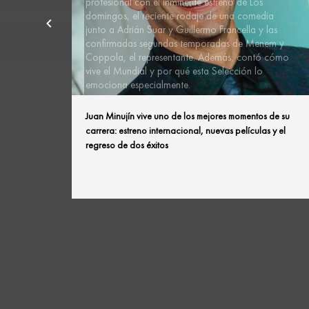
profesional con el inminente estreno de Los
domingos, el reciente rodaje de una comedia
junto a Adrián Suar y Guillermo Francella y las
confirmadas segundas temporadas de Menem y
Coppola, el representante. Además, contó cómo
vive el Mundial y por qué esta Selección lo
emociona especialmente.
Juan Minujín vive uno de los mejores momentos de su
carrera: estreno internacional, nuevas películas y el
regreso de dos éxitos