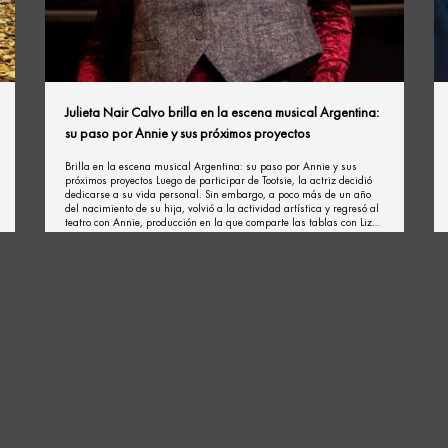
Julieta Nair Calvo brilla en la escena musical Argentina:
su paso por Annie y sus próximos proyectos
Brilla en la escena musical Argentina: su paso por Annie y sus
próximos proyectos Luego de participar de Tootsie, la actriz decidió
dedicarse a su vida personal. Sin embargo, a poco más de un año
del nacimiento de su hija, volvió a la actividad artística y regresó al
teatro con Annie, producción en la que comparte las tablas con Lizy
Tagliani y Miguel Ángel Rodríguez.