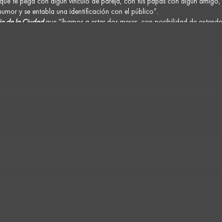
 que te pega con algún vínculo de pareja, con tus papás con algún amigo
mor y se entabla una identificación con el público”.
o de la Ciudad
que “íbamos a estar dos meses, con posibilidad de extende
grande para volver a hacer”.
 tenemos el derecho a soñar que podemos cumplir nuestros sueños”.