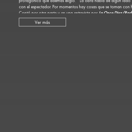
protagónico que además eligió. “ La obra habla de algún lado
con el espectador. Por momentos hay cosas que se toman con hu
Contó por otra parte y en una entrevista por
La Once Diez/Radi
que terminó pasando, ahora en la sala entra otra obra. Es muy 
Ver más
Sobre el final, destacó que el mensaje principal es que “todos