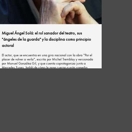
Miguel Ángel Solá: el rol sanador del teatro, sus
"ángeles de la guarda" y la disciplina como principio
actoral
El actor, que se encuentra en una gira nacional con la obra "Por el
placer de volver a verla", escrita por Michel Tremblay y versionada
por Manuel González Gil, y que cuenta coprotagoniza junto a
Mercedes Funes, habló de cómo le pone cuerpo a esta comedia
dramática que ofrece un viaje íntimo sobre la memoria y los vínculos