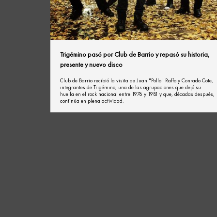
Trigémino pasó por Club de Barrio y repasó su historia,
presente y nuevo disco
Club de Barrio recibió la visita de Juan "Pollo" Raffo y Conrado Cote,
integrantes de Trigémino, una de las agrupaciones que dejó su
huella en el rock nacional entre 1976 y 1981 y que, décadas después,
continúa en plena actividad.