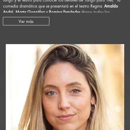
tango y el teatro para conocer los detalles de Tango para Tres, la
comedia dramática que se presentará en el teatro Regina.
Arnaldo
André, Marta González y Romina Fernándes
dieron todos los
detalles de su aterrizaje en las tablas porteñas.
Ver más
En diálogo con
La Once Diez/Radio de la Ciudad,
los intérpretes
dieron precisiones acerca de la propuesta que caracterizaron como
una comedia dramática intensa y apasionada que combina humor,
deseo, emociones y tensión dramática.
Precisaron así que la historia sigue a Hipólito (Arnaldo André), un
famoso escritor atravesado por un bloqueo creativo, y a Minerva
(Marta González), su esposa, una prestigiosa cantante de tango
que ya no canta. La aparición de Alma (Romina Fernándes), una
joven periodista admiradora del escritor, desencadena un triángulo
emocional cargado de seducción, celos y vínculos que vuelven a
encender aquello que parecía apagado.
---> Reviví esta entrevista completa haciendo click acá para acceder
al link de Spotify